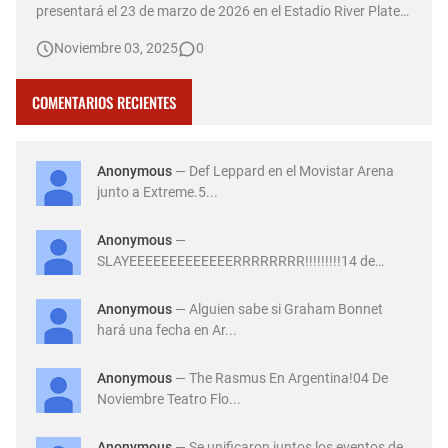
presentará el 23 de marzo de 2026 en el Estadio River Plate
de Argentina, como parte de su gira mundial "Power Up
Noviembre 03, 2025
0
Tour". Las entradas saldrán a la venta el 7 de noviembre a
las 10:00 horas a través de la plataforma All Access. El …
COMENTARIOS RECIENTES
Anonymous
— Def Leppard en el Movistar Arena
junto a Extreme.5...
Anonymous
—
SLAYEEEEEEEEEEEEERRRRRRRR!!!!!!!!!14 de
Diciembre ...
Anonymous
— Alguien sabe si Graham Bonnet
hará una fecha en Ar...
Anonymous
— The Rasmus En Argentina!04 De
Noviembre Teatro Flo...
Anonymous
— Se unificaron juntos los eventos de