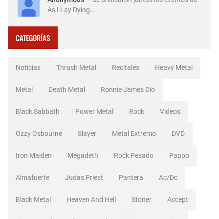
As I Lay Dying...
CATEGORÍAS
Noticias
Thrash Metal
Recitales
Heavy Metal
Metal
Death Metal
Ronnie James Dio
Black Sabbath
Power Metal
Rock
Videos
Ozzy Osbourne
Slayer
Metal Extremo
DVD
Iron Maiden
Megadeth
Rock Pesado
Pappo
Almafuerte
Judas Priest
Pantera
Ac/dc
Black Metal
Heaven And Hell
Stoner
Accept