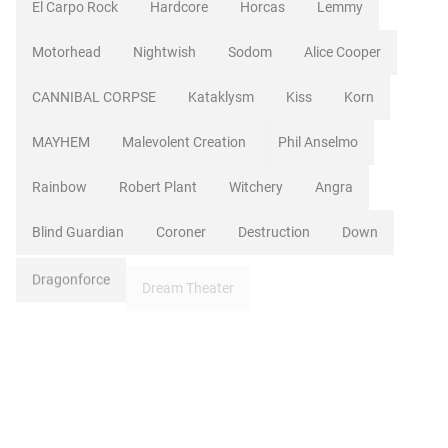
El Carpo Rock
Hardcore
Horcas
Lemmy
Motorhead
Nightwish
Sodom
Alice Cooper
CANNIBAL CORPSE
Kataklysm
Kiss
Korn
MAYHEM
Malevolent Creation
Phil Anselmo
Rainbow
Robert Plant
Witchery
Angra
Blind Guardian
Coroner
Destruction
Down
Dragonforce
Dream Theater
Estreno
Forbidden
Javier Martinez
Kamelot
Manal
Oconnor
Overkill
Ripper Owen
Sebastian Bach
Skid Row
Sonata Arctica
AGENT STEEL