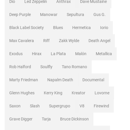
Dio
Led Zeppelin
Anthrax
Dave Mustaine
Deep Purple
Manowar
Sepultura
Gus G.
Black Label Society
Blues
Hermetica
Iorio
Max Cavalera
Riff
Zakk Wylde
Death Angel
Exodus
Hirax
La Plata
Malón
Metallica
Rob Halford
Soulfly
Tano Romano
Marty Friedman
Napalm Death
Documental
Glenn Hughes
Kerry King
Kreator
Lovorne
Saxon
Slash
Supergrupo
V8
Firewind
Grave Digger
Tarja
Bruce Dickinson