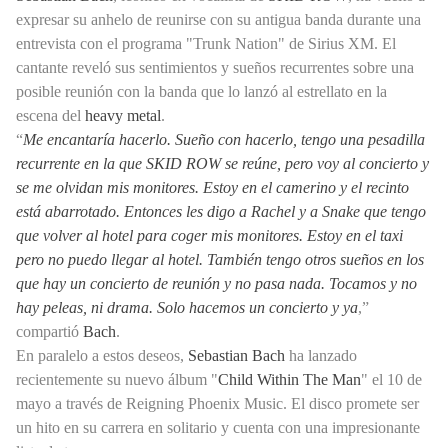
expresar su anhelo de reunirse con su antigua banda durante una
entrevista con el programa "Trunk Nation" de Sirius XM. El
cantante reveló sus sentimientos y sueños recurrentes sobre una
posible reunión con la banda que lo lanzó al estrellato en la
escena del
heavy metal
.
“
Me encantaría hacerlo. Sueño con hacerlo, tengo una pesadilla
recurrente en la que SKID ROW se reúne, pero voy al concierto y
se me olvidan mis monitores. Estoy en el camerino y el recinto
está abarrotado. Entonces les digo a Rachel y a Snake que tengo
que volver al hotel para coger mis monitores. Estoy en el taxi
pero no puedo llegar al hotel. También tengo otros sueños en los
que hay un concierto de reunión y no pasa nada. Tocamos y no
hay peleas, ni drama. Solo hacemos un concierto y ya
,”
compartió
Bach
.
En paralelo a estos deseos,
Sebastian Bach
ha lanzado
recientemente su nuevo álbum "
Child Within The Man
" el 10 de
mayo a través de Reigning Phoenix Music. El disco promete ser
un hito en su carrera en solitario y cuenta con una impresionante