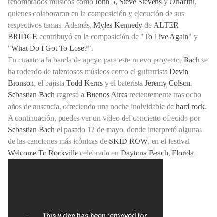
renombrados músicos como
John 5, Steve Stevens
y
Orianthi
,
quienes colaboraron en la composición y ejecución de sus
respectivos temas. Además,
Myles Kennedy
de
ALTER
BRIDGE
contribuyó en la composición de "
To Live Again
" y
"
What Do I Got To Lose?
".
En cuanto a la banda de apoyo para este nuevo proyecto,
Bach
se
ha rodeado de talentosos músicos como el guitarrista
Devin
Bronson
, el bajista
Todd Kerns
y el baterista
Jeremy Colson
.
Sebastian Bach
regresó a
Buenos Aires
recientemente tras ocho
años de ausencia, ofreciendo una noche inolvidable de
hard rock
.
A continuación, puedes ver un video del concierto ofrecido por
Sebastian Bach
el pasado 12 de mayo, donde interpretó algunas
de las canciones más icónicas de
SKID ROW
, en el festival
Welcome To Rockville
celebrado en
Daytona Beach, Florida
.