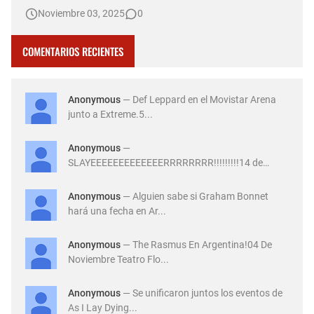
de Argentina, como parte de su gira mundial "Power Up
Noviembre 03, 2025
0
Tour". Las entradas saldrán a la venta el 7 de noviembre a
las 10:00 horas a través de la plataforma All Access. El …
COMENTARIOS RECIENTES
Anonymous
— Def Leppard en el Movistar Arena
junto a Extreme.5...
Anonymous
—
SLAYEEEEEEEEEEEEERRRRRRRR!!!!!!!!!14 de
Diciembre ...
Anonymous
— Alguien sabe si Graham Bonnet
hará una fecha en Ar...
Anonymous
— The Rasmus En Argentina!04 De
Noviembre Teatro Flo...
Anonymous
— Se unificaron juntos los eventos de
As I Lay Dying...