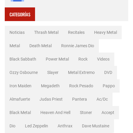
CATEGORÍAS
Noticias
Thrash Metal
Recitales
Heavy Metal
Metal
Death Metal
Ronnie James Dio
Black Sabbath
Power Metal
Rock
Videos
Ozzy Osbourne
Slayer
Metal Extremo
DVD
Iron Maiden
Megadeth
Rock Pesado
Pappo
Almafuerte
Judas Priest
Pantera
Ac/dc
Black Metal
Heaven And Hell
Stoner
Accept
Dio
Led Zeppelin
Anthrax
Dave Mustaine