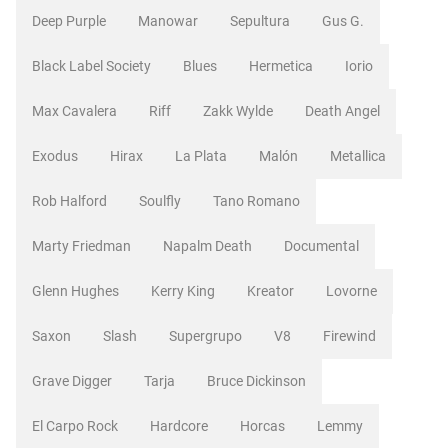
Deep Purple
Manowar
Sepultura
Gus G.
Black Label Society
Blues
Hermetica
Iorio
Max Cavalera
Riff
Zakk Wylde
Death Angel
Exodus
Hirax
La Plata
Malón
Metallica
Rob Halford
Soulfly
Tano Romano
Marty Friedman
Napalm Death
Documental
Glenn Hughes
Kerry King
Kreator
Lovorne
Saxon
Slash
Supergrupo
V8
Firewind
Grave Digger
Tarja
Bruce Dickinson
El Carpo Rock
Hardcore
Horcas
Lemmy