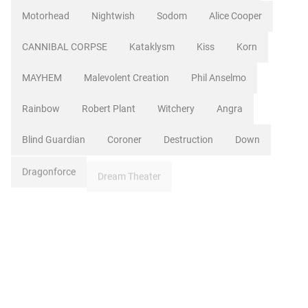
Motorhead
Nightwish
Sodom
Alice Cooper
CANNIBAL CORPSE
Kataklysm
Kiss
Korn
MAYHEM
Malevolent Creation
Phil Anselmo
Rainbow
Robert Plant
Witchery
Angra
Blind Guardian
Coroner
Destruction
Down
Dragonforce
Dream Theater
Estreno
Forbidden
Javier Martinez
Kamelot
Manal
Oconnor
Overkill
Ripper Owen
Sebastian Bach