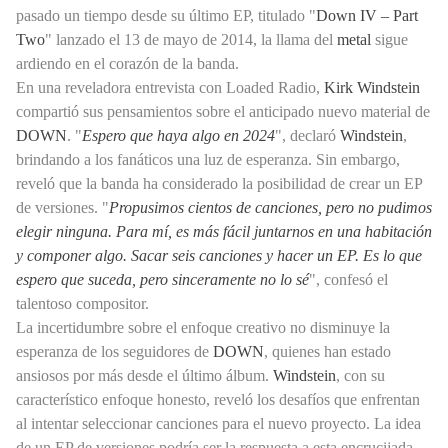
pasado un tiempo desde su último EP, titulado "
Down IV – Part
Two
" lanzado el 13 de mayo de 2014, la llama del
metal
sigue
ardiendo en el corazón de la banda.
En una reveladora entrevista con Loaded Radio,
Kirk Windstein
compartió sus pensamientos sobre el anticipado nuevo material de
DOWN
. "
Espero que haya algo en 2024
", declaró
Windstein
,
brindando a los fanáticos una luz de esperanza. Sin embargo,
reveló que la banda ha considerado la posibilidad de crear un EP
de versiones. "
Propusimos cientos de canciones, pero no pudimos
elegir ninguna. Para mí, es más fácil juntarnos en una habitación
y componer algo. Sacar seis canciones y hacer un EP. Es lo que
espero que suceda, pero sinceramente no lo sé
", confesó el
talentoso compositor.
La incertidumbre sobre el enfoque creativo no disminuye la
esperanza de los seguidores de
DOWN
, quienes han estado
ansiosos por más desde el último álbum.
Windstein
, con su
característico enfoque honesto, reveló los desafíos que enfrentan
al intentar seleccionar canciones para el nuevo proyecto. La idea
de un EP de versiones podría ser la respuesta a esta encrucijada,