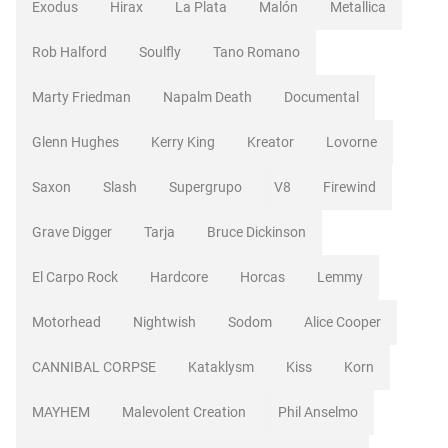
Exodus
Hirax
La Plata
Malón
Metallica
Rob Halford
Soulfly
Tano Romano
Marty Friedman
Napalm Death
Documental
Glenn Hughes
Kerry King
Kreator
Lovorne
Saxon
Slash
Supergrupo
V8
Firewind
Grave Digger
Tarja
Bruce Dickinson
El Carpo Rock
Hardcore
Horcas
Lemmy
Motorhead
Nightwish
Sodom
Alice Cooper
CANNIBAL CORPSE
Kataklysm
Kiss
Korn
MAYHEM
Malevolent Creation
Phil Anselmo