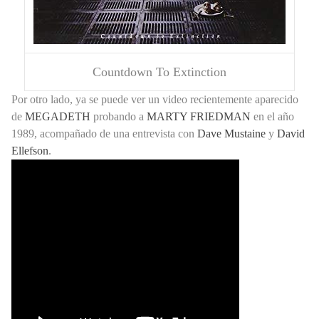
Countdown To Extinction
Por otro lado, ya se puede ver un video recientemente aparecido
de
MEGADETH
probando a
MARTY FRIEDMAN
en el año
1989, acompañado de una entrevista con
Dave Mustaine
y
David
Ellefson
.