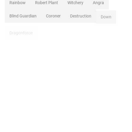
Rainbow
Robert Plant
Witchery
Angra
Blind Guardian
Coroner
Destruction
Down
Dragonforce
Dream Theater
Estreno
Forbidden
Javier Martinez
Kamelot
Manal
Oconnor
Overkill
Ripper Owen
Sebastian Bach
Skid Row
Sonata Arctica