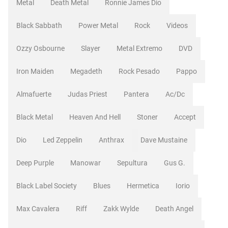
Metal
Death Metal
Ronnie James Dio
Black Sabbath
Power Metal
Rock
Videos
Ozzy Osbourne
Slayer
Metal Extremo
DVD
Iron Maiden
Megadeth
Rock Pesado
Pappo
Almafuerte
Judas Priest
Pantera
Ac/dc
Black Metal
Heaven And Hell
Stoner
Accept
Dio
Led Zeppelin
Anthrax
Dave Mustaine
Deep Purple
Manowar
Sepultura
Gus G.
Black Label Society
Blues
Hermetica
Iorio
Max Cavalera
Riff
Zakk Wylde
Death Angel