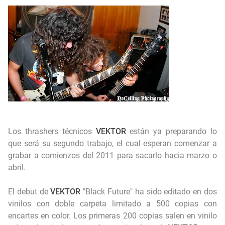
Novedades de Dublin Death Patrol
Ricardo Iorio: Recordamos al Referente del Metal Pesado Argentino en su Cumpleaños
Autobiografía fotográfica de Jimmy Page.
Los thrashers técnicos
VEKTOR
están ya preparando lo
que será su segundo trabajo, el cual esperan comenzar a
grabar a comienzos del 2011 para sacarlo hacia marzo o
abril.
El debut de
VEKTOR
"Black Future" ha sido editado en dos
vinilos con doble carpeta limitado a 500 copias con
encartes en color. Los primeras 200 copias salen en vinilo