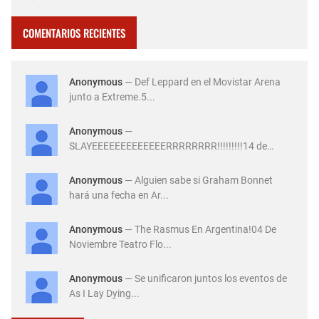
las 10:00 horas a través de la plataforma All Access. El …
COMENTARIOS RECIENTES
Anonymous
— Def Leppard en el Movistar Arena
junto a Extreme.5...
Anonymous
—
SLAYEEEEEEEEEEEEERRRRRRRR!!!!!!!!!14 de
Diciembre ...
Anonymous
— Alguien sabe si Graham Bonnet
hará una fecha en Ar...
Anonymous
— The Rasmus En Argentina!04 De
Noviembre Teatro Flo...
Anonymous
— Se unificaron juntos los eventos de
As I Lay Dying...