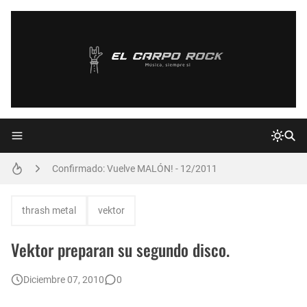
Declaraciones de Paulo Jr. de Sepultura
Confirmado: Vuelve MALÓN! - 12/2011
Nuevo compilado inédito de Jimi Hendrix
thrash metal
vektor
Nuevos avances del DVD de AC/DC en Argentina
Vektor preparan su segundo disco.
PAPPO: Sexta Concentración 26/02/2011
Diciembre 07, 2010
0
Augusto Romero y Almafuerte