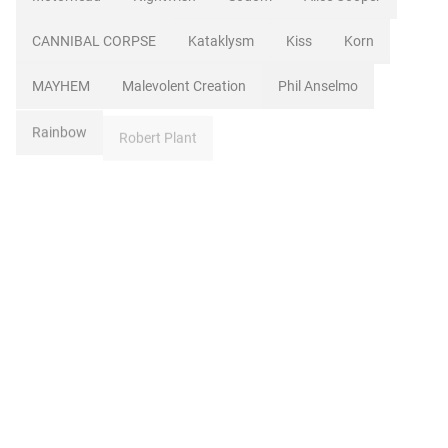
CANNIBAL CORPSE
Kataklysm
Kiss
Korn
MAYHEM
Malevolent Creation
Phil Anselmo
Rainbow
Robert Plant
Witchery
Angra
Blind Guardian
Coroner
Destruction
Down
Dragonforce
Dream Theater
Estreno