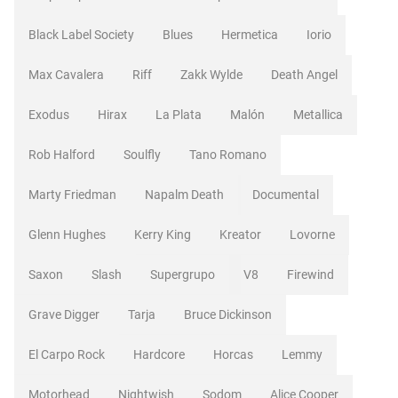
Black Label Society
Blues
Hermetica
Iorio
Max Cavalera
Riff
Zakk Wylde
Death Angel
Exodus
Hirax
La Plata
Malón
Metallica
Rob Halford
Soulfly
Tano Romano
Marty Friedman
Napalm Death
Documental
Glenn Hughes
Kerry King
Kreator
Lovorne
Saxon
Slash
Supergrupo
V8
Firewind
Grave Digger
Tarja
Bruce Dickinson
El Carpo Rock
Hardcore
Horcas
Lemmy
Motorhead
Nightwish
Sodom
Alice Cooper