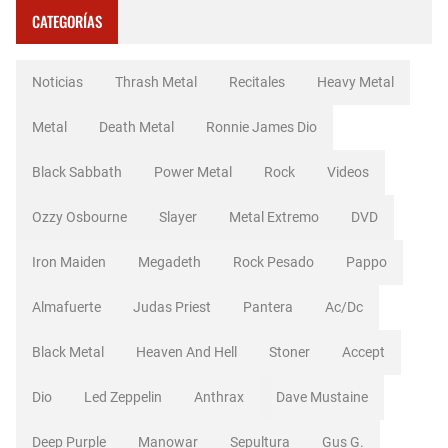
CATEGORÍAS
Noticias
Thrash Metal
Recitales
Heavy Metal
Metal
Death Metal
Ronnie James Dio
Black Sabbath
Power Metal
Rock
Videos
Ozzy Osbourne
Slayer
Metal Extremo
DVD
Iron Maiden
Megadeth
Rock Pesado
Pappo
Almafuerte
Judas Priest
Pantera
Ac/dc
Black Metal
Heaven And Hell
Stoner
Accept
Dio
Led Zeppelin
Anthrax
Dave Mustaine
Deep Purple
Manowar
Sepultura
Gus G.