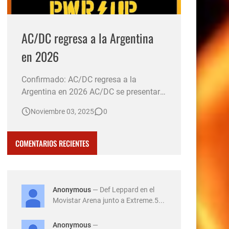
AC/DC regresa a la Argentina
en 2026
Confirmado: AC/DC regresa a la
Argentina en 2026 AC/DC se presentará
el 23 de marzo de 2026 en el Estadio
Noviembre 03, 2025
0
River Plate de Argentina, como parte de
su gira mundial "Power Up Tour". Las
entradas saldrán a la venta el 7 de
COMENTARIOS RECIENTES
noviembre a las 10:00 horas a través de
la plataforma All Access. El …
Anonymous
— Def Leppard en el
Movistar Arena junto a Extreme.5...
Anonymous
—