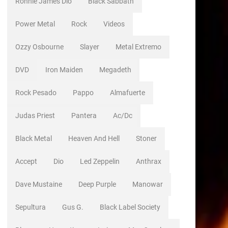
Ronnie James Dio
Black Sabbath
Power Metal
Rock
Videos
Ozzy Osbourne
Slayer
Metal Extremo
DVD
Iron Maiden
Megadeth
Rock Pesado
Pappo
Almafuerte
Judas Priest
Pantera
Ac/dc
Black Metal
Heaven And Hell
Stoner
Accept
Dio
Led Zeppelin
Anthrax
Dave Mustaine
Deep Purple
Manowar
Sepultura
Gus G.
Black Label Society