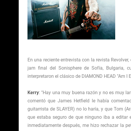
En una reciente entrevista con la revista
Revolver
,
jam final del Sonisphere de Sofía, Bulgar
interpretaron el clásico de DIAMOND HEAD "Am I Ev
Kerry
: "Hay una muy buena razón y no es muy l
comentó que James Hetfield le había comentad
guitarrista de SLAYER) no lo haría, y que Tom (
que estaba seguro de que ninguno iba a editar e
inmediatamente después, me hizo rechazar la peti