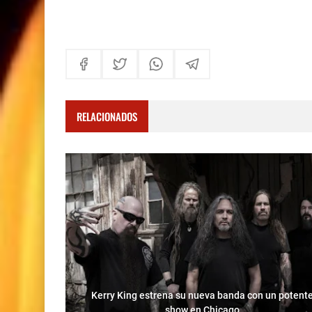
RELACIONADOS
Kerry King estrena su nueva banda con un potent
show en Chicago