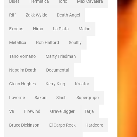
Blues
Hermetica
Iorio
Max Cavalera
Riff
Zakk Wylde
Death Angel
Exodus
Hirax
La Plata
Malón
Metallica
Rob Halford
Soulfly
Tano Romano
Marty Friedman
Napalm Death
Documental
Glenn Hughes
Kerry King
Kreator
Lovorne
Saxon
Slash
Supergrupo
V8
Firewind
Grave Digger
Tarja
Bruce Dickinson
El Carpo Rock
Hardcore