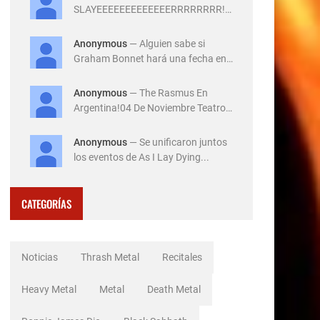
SLAYEEEEEEEEEEEEERRRRRRRR!!!
!!!!!!14 de Diciembre ...
Anonymous
— Alguien sabe si
Graham Bonnet hará una fecha en
Ar...
Anonymous
— The Rasmus En
Argentina!04 De Noviembre Teatro
Flo...
Anonymous
— Se unificaron juntos
los eventos de As I Lay Dying...
CATEGORÍAS
Noticias
Thrash Metal
Recitales
Heavy Metal
Metal
Death Metal