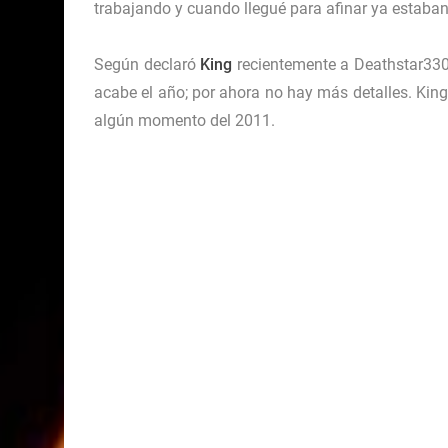
trabajando y cuando llegué para afinar ya estaban
Según declaró
King
recientemente
a
Deathstar33
acabe el año; por ahora no hay más detalles. Kin
algún momento del 2011.