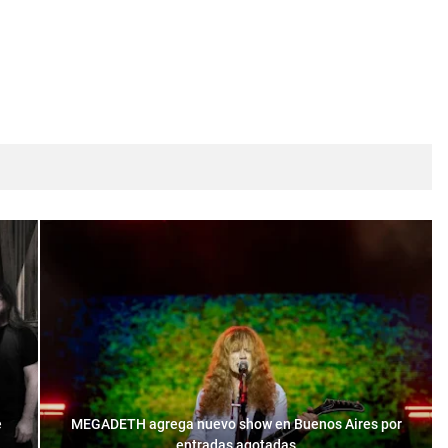
e
MEGADETH agrega nuevo show en Buenos Aires por
entradas agotadas