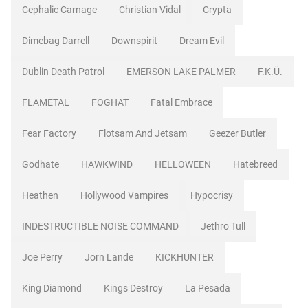
Cephalic Carnage
Christian Vidal
Crypta
Dimebag Darrell
Downspirit
Dream Evil
Dublin Death Patrol
EMERSON LAKE PALMER
F.K.Ü.
FLAMETAL
FOGHAT
Fatal Embrace
Fear Factory
Flotsam And Jetsam
Geezer Butler
Godhate
HAWKWIND
HELLOWEEN
Hatebreed
Heathen
Hollywood Vampires
Hypocrisy
INDESTRUCTIBLE NOISE COMMAND
Jethro Tull
Joe Perry
Jorn Lande
KICKHUNTER
King Diamond
Kings Destroy
La Pesada