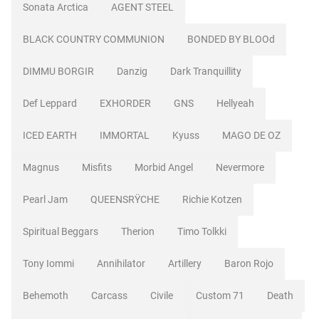
Sonata Arctica
AGENT STEEL
BLACK COUNTRY COMMUNION
BONDED BY BLOOd
DIMMU BORGIR
Danzig
Dark Tranquillity
Def Leppard
EXHORDER
GNS
Hellyeah
ICED EARTH
IMMORTAL
Kyuss
MAGO DE OZ
Magnus
Misfits
Morbid Angel
Nevermore
Pearl Jam
QUEENSRŸCHE
Richie Kotzen
Spiritual Beggars
Therion
Timo Tolkki
Tony Iommi
Annihilator
Artillery
Baron Rojo
Behemoth
Carcass
Civile
Custom 71
Death