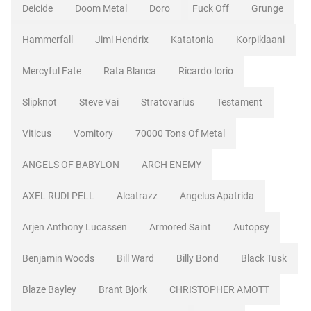
Deicide
Doom Metal
Doro
Fuck Off
Grunge
Hammerfall
Jimi Hendrix
Katatonia
Korpiklaani
Mercyful Fate
Rata Blanca
Ricardo Iorio
Slipknot
Steve Vai
Stratovarius
Testament
Viticus
Vomitory
70000 Tons Of Metal
ANGELS OF BABYLON
ARCH ENEMY
AXEL RUDI PELL
Alcatrazz
Angelus Apatrida
Arjen Anthony Lucassen
Armored Saint
Autopsy
Benjamin Woods
Bill Ward
Billy Bond
Black Tusk
Blaze Bayley
Brant Bjork
CHRISTOPHER AMOTT