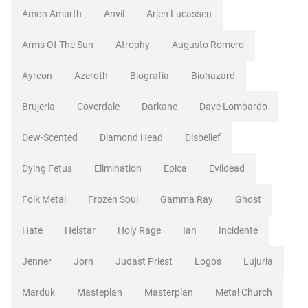
Amon Amarth
Anvil
Arjen Lucassen
Arms Of The Sun
Atrophy
Augusto Romero
Ayreon
Azeroth
Biografía
Biohazard
Brujeria
Coverdale
Darkane
Dave Lombardo
Dew-Scented
Diamond Head
Disbelief
Dying Fetus
Elimination
Epica
Evildead
Folk Metal
Frozen Soul
Gamma Ray
Ghost
Hate
Helstar
Holy Rage
Ian
Incidente
Jenner
Jorn
Judast Priest
Logos
Lujuria
Marduk
Masteplan
Masterplan
Metal Church