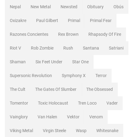
Nepal
New Metal
Newsted
Obituary
Obús
Oxizakre
Paul Gilbert
Primal
Primal Fear
Razones Concientes
Rex Brown
Rhapsody Of Fire
Riot V
Rob Zombie
Rush
Santana
Satriani
Shaman
Six Feet Under
Star One
Supersonic Revolution
Symphony X
Terror
The Cult
The Gates Of Slumber
The Obsessed
Tomentor
Toxic Holocaust
Tren Loco
Vader
Vainglory
Van Halen
Vektor
Venom
Viking Metal
Virgin Steele
Wasp
Whitesnake