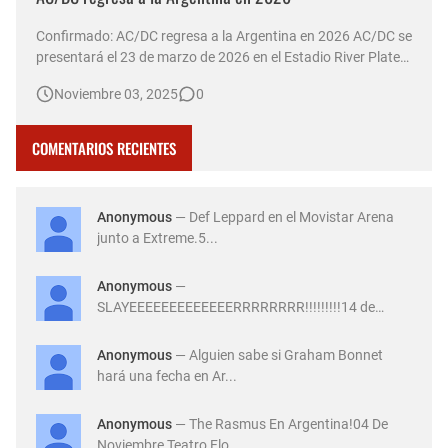
Confirmado: AC/DC regresa a la Argentina en 2026 AC/DC se
presentará el 23 de marzo de 2026 en el Estadio River Plate
de Argentina, como parte de su gira mundial "Power Up
Noviembre 03, 2025
0
Tour". Las entradas saldrán a la venta el 7 de noviembre a
las 10:00 horas a través de la plataforma All Access. El …
COMENTARIOS RECIENTES
Anonymous
— Def Leppard en el Movistar Arena
junto a Extreme.5...
Anonymous
—
SLAYEEEEEEEEEEEEERRRRRRRR!!!!!!!!!14 de
Diciembre ...
Anonymous
— Alguien sabe si Graham Bonnet
hará una fecha en Ar...
Anonymous
— The Rasmus En Argentina!04 De
Noviembre Teatro Flo...