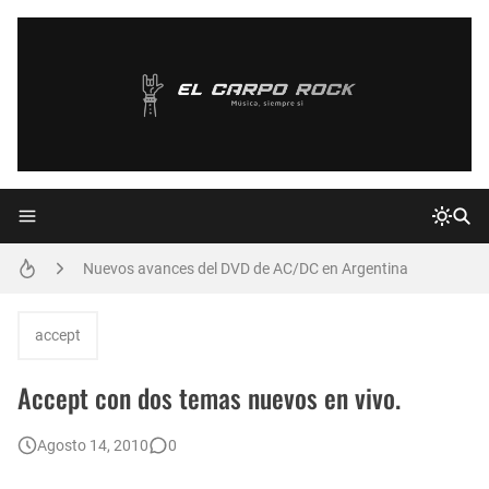
Declaraciones de Paulo Jr. de Sepultura
Confirmado: Vuelve MALÓN! - 12/2011
Nuevo compilado inédito de Jimi Hendrix
Nuevos avances del DVD de AC/DC en Argentina
PAPPO: Sexta Concentración 26/02/2011
accept
Augusto Romero y Almafuerte
Accept con dos temas nuevos en vivo.
Novedades de Dublin Death Patrol
Agosto 14, 2010
0
Ricardo Iorio: Recordamos al Referente del Metal Pesado Argentino en su Cumpleaños