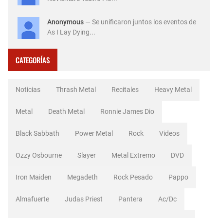
Anonymous
— Se unificaron juntos los eventos de
As I Lay Dying...
CATEGORÍAS
Noticias
Thrash Metal
Recitales
Heavy Metal
Metal
Death Metal
Ronnie James Dio
Black Sabbath
Power Metal
Rock
Videos
Ozzy Osbourne
Slayer
Metal Extremo
DVD
Iron Maiden
Megadeth
Rock Pesado
Pappo
Almafuerte
Judas Priest
Pantera
Ac/dc