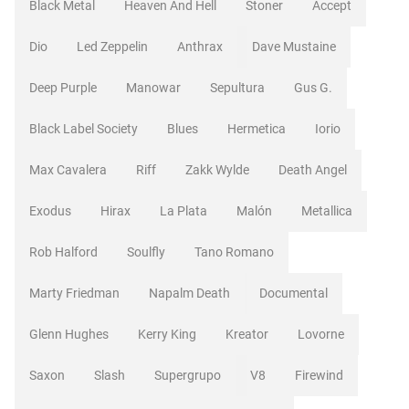
Black Metal
Heaven And Hell
Stoner
Accept
Dio
Led Zeppelin
Anthrax
Dave Mustaine
Deep Purple
Manowar
Sepultura
Gus G.
Black Label Society
Blues
Hermetica
Iorio
Max Cavalera
Riff
Zakk Wylde
Death Angel
Exodus
Hirax
La Plata
Malón
Metallica
Rob Halford
Soulfly
Tano Romano
Marty Friedman
Napalm Death
Documental
Glenn Hughes
Kerry King
Kreator
Lovorne
Saxon
Slash
Supergrupo
V8
Firewind