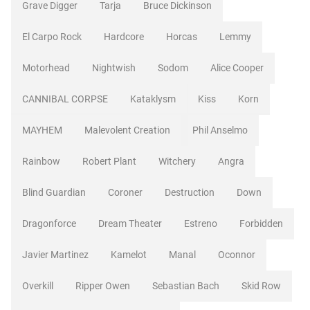
Grave Digger
Tarja
Bruce Dickinson
El Carpo Rock
Hardcore
Horcas
Lemmy
Motorhead
Nightwish
Sodom
Alice Cooper
CANNIBAL CORPSE
Kataklysm
Kiss
Korn
MAYHEM
Malevolent Creation
Phil Anselmo
Rainbow
Robert Plant
Witchery
Angra
Blind Guardian
Coroner
Destruction
Down
Dragonforce
Dream Theater
Estreno
Forbidden
Javier Martinez
Kamelot
Manal
Oconnor
Overkill
Ripper Owen
Sebastian Bach
Skid Row