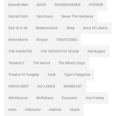
Russell Allen
SAHG
SOUNDGARDEN
STRIKER
Sacred Oath
Sanctuary
Seven The Hardway
Sick Of It All
Skeletonwitch
Sleep
Sons Of Liberty
Steve Morse
Stryper
TANATOSSIS
THE HAUNTED
THE TROOPS OF DOOM
Ted Nugent
TesseracT
The Sword
The Winery Dogs
Theatre Of Tragedy
Toxik
Type O Negative
URIAH HEEP
VIO-LENCE
WARBEAST
Witchburner
Wolfsbane
Zoroaster
Ace Frehley
Aeon
Airbourne
Alakran
Alcest