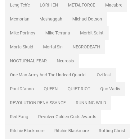
Leng Tch'e
LÖRIHEN
METALFORCE
Macabre
Memorian
Meshuggah
Michael Dotson
Mike Portnoy
Mike Terrana
Morbit Saint
Morta Skuld
Mortal Sin
NECRODEATH
NOCTURNAL FEAR
Neurosis
One Man Army And The Undead Quartet
Ozffest
Paul Di'anno
QUEEN
QUIET RIOT
Quo Vadis
REVOLUTION RENAISSANCE
RUNNING WILD
Red Fang
Revolver Golden Gods Awards
Ritchie Blackmore
Ritchie Blackmore
Rotting Christ