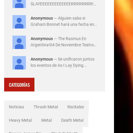
SLAYEEEEEEEEEEEEERRRRRRRR!!!
!!!!!!14 de Diciembre ...
Anonymous
— Alguien sabe si
Graham Bonnet hará una fecha en
Ar...
Anonymous
— The Rasmus En
Argentina!04 De Noviembre Teatro
Flo...
Anonymous
— Se unificaron juntos
los eventos de As I Lay Dying...
CATEGORÍAS
Noticias
Thrash Metal
Recitales
Heavy Metal
Metal
Death Metal