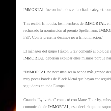
IMMORTAL
fueron incluidos en la citada categoría con
Tras recibir la noticia, los miembros de
IMMORTAL
env
rechazado la nominación al premio Spellemann.
IMMO
Fall'. Con la presente decimos no a la nominación."
El mánager del grupo Håkon Grav comentó al blog del p
IMMORTAL
deberían explicar ellos mismos porque han 
"
IMMORTAL
no necesitan ser la banda más grande del
muy pocas bandas de Black Metal que hayan conseguido 
seguidores en toda Europa."
Cuando "Lydverket" contactó con Marte Thorsby, cabeza 
comunicado de
IMMORTAL
, esta declaró que no supo