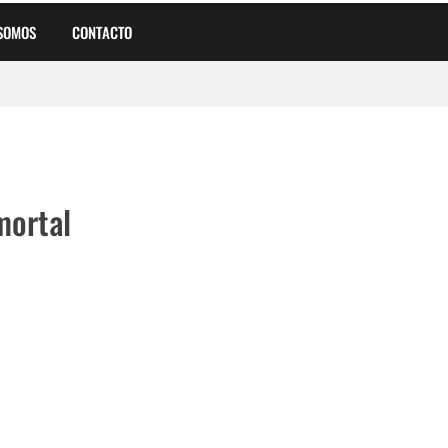
 SOMOS
CONTACTO
a
mortal
tal Pesado Argentino en su Cumpleaños