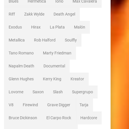
Blues
Hermetica
Iorio
Max Cavalera
Riff
Zakk Wylde
Death Angel
Exodus
Hirax
La Plata
Malón
Metallica
Rob Halford
Soulfly
Tano Romano
Marty Friedman
Napalm Death
Documental
Glenn Hughes
Kerry King
Kreator
Lovorne
Saxon
Slash
Supergrupo
V8
Firewind
Grave Digger
Tarja
Bruce Dickinson
El Carpo Rock
Hardcore