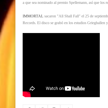
a que sea nominado al premio Spellemann, así que los re
IMMORTAL
sacaron "All Shall Fall" el 25 de septiem
Records. El disco se grabó en los estudios Grieghallen