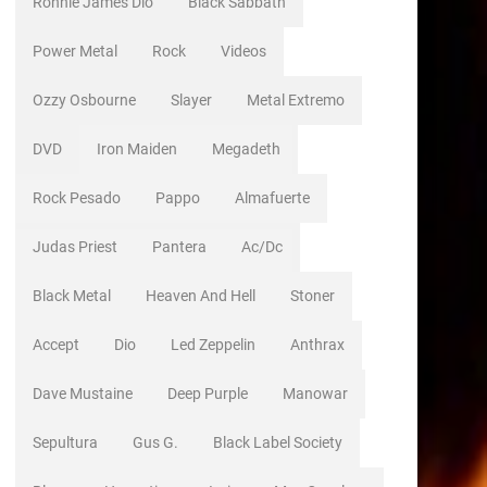
Ronnie James Dio
Black Sabbath
Power Metal
Rock
Videos
Ozzy Osbourne
Slayer
Metal Extremo
DVD
Iron Maiden
Megadeth
Rock Pesado
Pappo
Almafuerte
Judas Priest
Pantera
Ac/dc
Black Metal
Heaven And Hell
Stoner
Accept
Dio
Led Zeppelin
Anthrax
Dave Mustaine
Deep Purple
Manowar
Sepultura
Gus G.
Black Label Society