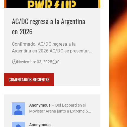
AC/DC regresa a la Argentina
en 2026
Confirmado: AC/DC regresa a la
Argentina en 2026 AC/DC se presentará
el 23 de marzo de 2026 en el Estadio
Noviembre 03, 2025
0
River Plate de Argentina, como parte de
su gira mundial "Power Up Tour". Las
entradas saldrán a la venta el 7 de
COMENTARIOS RECIENTES
noviembre a las 10:00 horas a través de
la plataforma All Access. El …
Anonymous
— Def Leppard en el
Movistar Arena junto a Extreme.5...
Anonymous
—