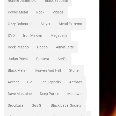
Ronnie James Dio
Black Sabbath
Power Metal
Rock
Videos
Ozzy Osbourne
Slayer
Metal Extremo
DVD
Iron Maiden
Megadeth
Rock Pesado
Pappo
Almafuerte
Judas Priest
Pantera
Ac/dc
Black Metal
Heaven And Hell
Stoner
Accept
Dio
Led Zeppelin
Anthrax
Dave Mustaine
Deep Purple
Manowar
Sepultura
Gus G.
Black Label Society