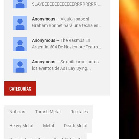
SLAYEEEEEEEEEEEEERRRRRRRR!!!
!!!!!!14 de Diciembre ...
Anonymous
— Alguien sabe si
Graham Bonnet hará una fecha en
Ar...
Anonymous
— The Rasmus En
Argentina!04 De Noviembre Teatro
Flo...
Anonymous
— Se unificaron juntos
los eventos de As I Lay Dying...
CATEGORÍAS
Noticias
Thrash Metal
Recitales
Heavy Metal
Metal
Death Metal