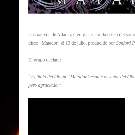
Los nativos de Atlanta, Georgia, y con la estela del so
disco "Matador" el 13 de julio, producido por
Sanford P
El grupo declara:
“El título del álbum, ‘Matador’ resume el sentir del álbu
pero agraciado.”