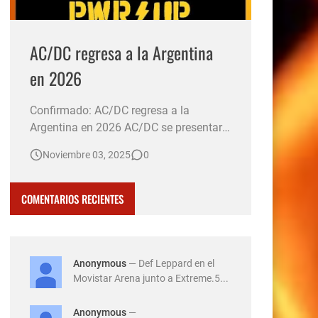
AC/DC regresa a la Argentina
en 2026
Confirmado: AC/DC regresa a la
Argentina en 2026 AC/DC se presentará
el 23 de marzo de 2026 en el Estadio
Noviembre 03, 2025
0
River Plate de Argentina, como parte de
su gira mundial "Power Up Tour". Las
entradas saldrán a la venta el 7 de
COMENTARIOS RECIENTES
noviembre a las 10:00 horas a través de
la plataforma All Access. El …
Anonymous
— Def Leppard en el
Movistar Arena junto a Extreme.5...
Anonymous
—