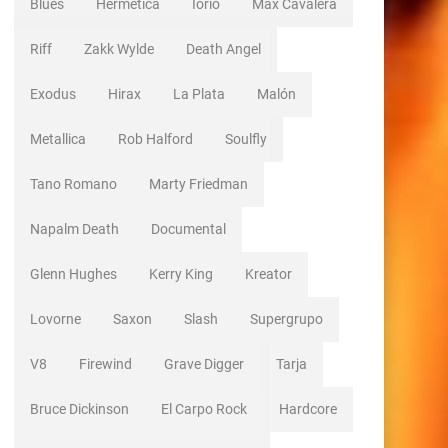
Blues
Hermetica
Iorio
Max Cavalera
Riff
Zakk Wylde
Death Angel
Exodus
Hirax
La Plata
Malón
Metallica
Rob Halford
Soulfly
Tano Romano
Marty Friedman
Napalm Death
Documental
Glenn Hughes
Kerry King
Kreator
Lovorne
Saxon
Slash
Supergrupo
V8
Firewind
Grave Digger
Tarja
Bruce Dickinson
El Carpo Rock
Hardcore