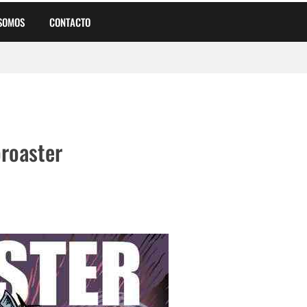
 SOMOS
CONTACTO
a
oroaster
tal Pesado Argentino en su Cumpleaños