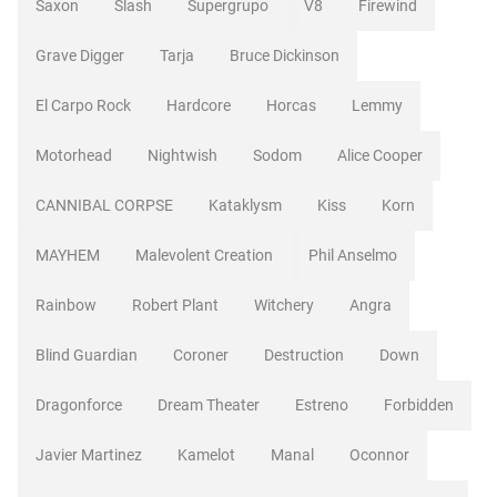
Saxon
Slash
Supergrupo
V8
Firewind
Grave Digger
Tarja
Bruce Dickinson
El Carpo Rock
Hardcore
Horcas
Lemmy
Motorhead
Nightwish
Sodom
Alice Cooper
CANNIBAL CORPSE
Kataklysm
Kiss
Korn
MAYHEM
Malevolent Creation
Phil Anselmo
Rainbow
Robert Plant
Witchery
Angra
Blind Guardian
Coroner
Destruction
Down
Dragonforce
Dream Theater
Estreno
Forbidden
Javier Martinez
Kamelot
Manal
Oconnor