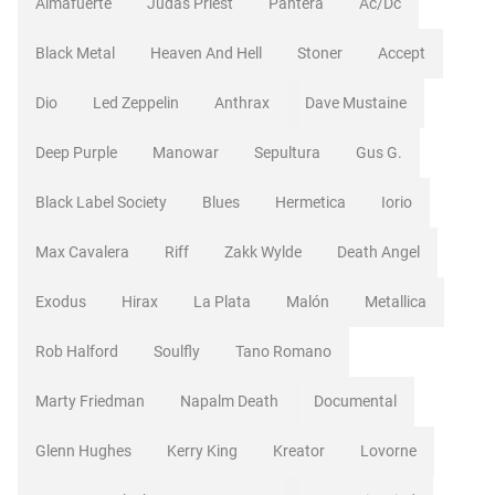
Almafuerte
Judas Priest
Pantera
Ac/dc
Black Metal
Heaven And Hell
Stoner
Accept
Dio
Led Zeppelin
Anthrax
Dave Mustaine
Deep Purple
Manowar
Sepultura
Gus G.
Black Label Society
Blues
Hermetica
Iorio
Max Cavalera
Riff
Zakk Wylde
Death Angel
Exodus
Hirax
La Plata
Malón
Metallica
Rob Halford
Soulfly
Tano Romano
Marty Friedman
Napalm Death
Documental
Glenn Hughes
Kerry King
Kreator
Lovorne