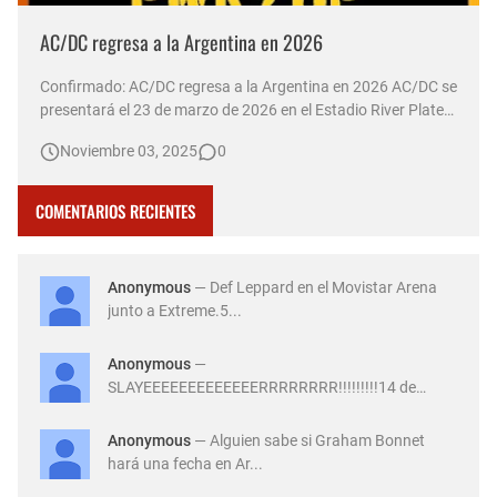
AC/DC regresa a la Argentina en 2026
Confirmado: AC/DC regresa a la Argentina en 2026 AC/DC se
presentará el 23 de marzo de 2026 en el Estadio River Plate
de Argentina, como parte de su gira mundial "Power Up
Noviembre 03, 2025
0
Tour". Las entradas saldrán a la venta el 7 de noviembre a
las 10:00 horas a través de la plataforma All Access. El …
COMENTARIOS RECIENTES
Anonymous
— Def Leppard en el Movistar Arena
junto a Extreme.5...
Anonymous
—
SLAYEEEEEEEEEEEEERRRRRRRR!!!!!!!!!14 de
Diciembre ...
Anonymous
— Alguien sabe si Graham Bonnet
hará una fecha en Ar...