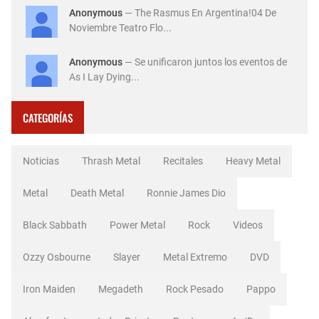
Anonymous
— The Rasmus En Argentina!04 De
Noviembre Teatro Flo...
Anonymous
— Se unificaron juntos los eventos de
As I Lay Dying...
CATEGORÍAS
Noticias
Thrash Metal
Recitales
Heavy Metal
Metal
Death Metal
Ronnie James Dio
Black Sabbath
Power Metal
Rock
Videos
Ozzy Osbourne
Slayer
Metal Extremo
DVD
Iron Maiden
Megadeth
Rock Pesado
Pappo