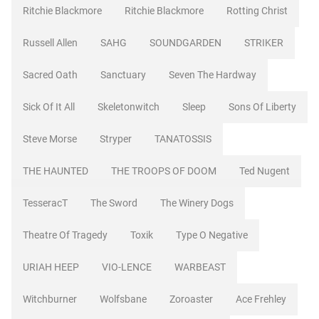
Ritchie Blackmore
Ritchie Blackmore
Rotting Christ
Russell Allen
SAHG
SOUNDGARDEN
STRIKER
Sacred Oath
Sanctuary
Seven The Hardway
Sick Of It All
Skeletonwitch
Sleep
Sons Of Liberty
Steve Morse
Stryper
TANATOSSIS
THE HAUNTED
THE TROOPS OF DOOM
Ted Nugent
TesseracT
The Sword
The Winery Dogs
Theatre Of Tragedy
Toxik
Type O Negative
URIAH HEEP
VIO-LENCE
WARBEAST
Witchburner
Wolfsbane
Zoroaster
Ace Frehley