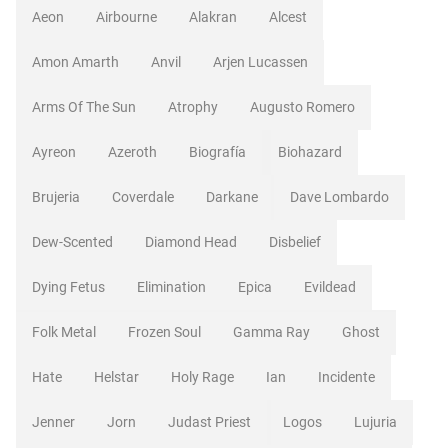
Aeon
Airbourne
Alakran
Alcest
Amon Amarth
Anvil
Arjen Lucassen
Arms Of The Sun
Atrophy
Augusto Romero
Ayreon
Azeroth
Biografía
Biohazard
Brujeria
Coverdale
Darkane
Dave Lombardo
Dew-Scented
Diamond Head
Disbelief
Dying Fetus
Elimination
Epica
Evildead
Folk Metal
Frozen Soul
Gamma Ray
Ghost
Hate
Helstar
Holy Rage
Ian
Incidente
Jenner
Jorn
Judast Priest
Logos
Lujuria