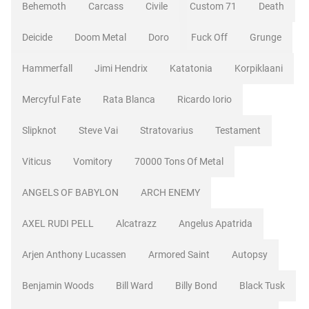
Behemoth
Carcass
Civile
Custom 71
Death
Deicide
Doom Metal
Doro
Fuck Off
Grunge
Hammerfall
Jimi Hendrix
Katatonia
Korpiklaani
Mercyful Fate
Rata Blanca
Ricardo Iorio
Slipknot
Steve Vai
Stratovarius
Testament
Viticus
Vomitory
70000 Tons Of Metal
ANGELS OF BABYLON
ARCH ENEMY
AXEL RUDI PELL
Alcatrazz
Angelus Apatrida
Arjen Anthony Lucassen
Armored Saint
Autopsy
Benjamin Woods
Bill Ward
Billy Bond
Black Tusk