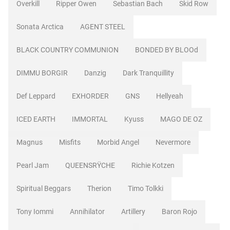
Overkill
Ripper Owen
Sebastian Bach
Skid Row
Sonata Arctica
AGENT STEEL
BLACK COUNTRY COMMUNION
BONDED BY BLOOd
DIMMU BORGIR
Danzig
Dark Tranquillity
Def Leppard
EXHORDER
GNS
Hellyeah
ICED EARTH
IMMORTAL
Kyuss
MAGO DE OZ
Magnus
Misfits
Morbid Angel
Nevermore
Pearl Jam
QUEENSRŸCHE
Richie Kotzen
Spiritual Beggars
Therion
Timo Tolkki
Tony Iommi
Annihilator
Artillery
Baron Rojo