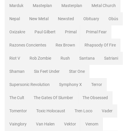
Marduk
Masteplan
Masterplan
Metal Church
Nepal
New Metal
Newsted
Obituary
Obús
Oxizakre
Paul Gilbert
Primal
Primal Fear
Razones Concientes
Rex Brown
Rhapsody Of Fire
Riot V
Rob Zombie
Rush
Santana
Satriani
Shaman
Six Feet Under
Star One
Supersonic Revolution
Symphony X
Terror
The Cult
The Gates Of Slumber
The Obsessed
Tomentor
Toxic Holocaust
Tren Loco
Vader
Vainglory
Van Halen
Vektor
Venom