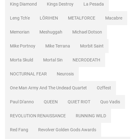
King Diamond
Kings Destroy
La Pesada
Leng Tch'e
LÖRIHEN
METALFORCE
Macabre
Memorian
Meshuggah
Michael Dotson
Mike Portnoy
Mike Terrana
Morbit Saint
Morta Skuld
Mortal Sin
NECRODEATH
NOCTURNAL FEAR
Neurosis
One Man Army And The Undead Quartet
Ozffest
Paul Di'anno
QUEEN
QUIET RIOT
Quo Vadis
REVOLUTION RENAISSANCE
RUNNING WILD
Red Fang
Revolver Golden Gods Awards