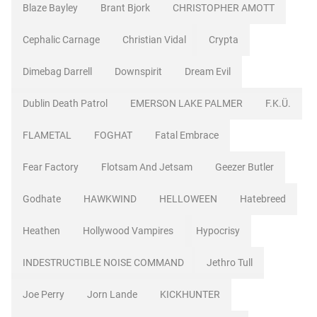
Blaze Bayley
Brant Bjork
CHRISTOPHER AMOTT
Cephalic Carnage
Christian Vidal
Crypta
Dimebag Darrell
Downspirit
Dream Evil
Dublin Death Patrol
EMERSON LAKE PALMER
F.K.Ü.
FLAMETAL
FOGHAT
Fatal Embrace
Fear Factory
Flotsam And Jetsam
Geezer Butler
Godhate
HAWKWIND
HELLOWEEN
Hatebreed
Heathen
Hollywood Vampires
Hypocrisy
INDESTRUCTIBLE NOISE COMMAND
Jethro Tull
Joe Perry
Jorn Lande
KICKHUNTER