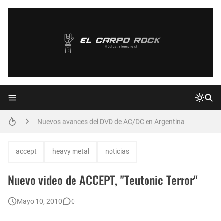
Declaraciones de Paulo Jr. de Sepultura
Confirmado: Vuelve MALÓN! - 12/2011
Nuevo compilado inédito de Jimi Hendrix
Nuevos avances del DVD de AC/DC en Argentina
PAPPO: Sexta Concentración 26/02/2011
accept
heavy metal
noticias
Augusto Romero y Almafuerte
Nuevo video de ACCEPT, "Teutonic Terror"
Novedades de Dublin Death Patrol
Mayo 10, 2010
0
Ricardo Iorio: Recordamos al Referente del Metal Pesado Argentino en su Cumpleaños