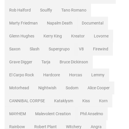
Rob Halford
Soulfly
Tano Romano
Marty Friedman
Napalm Death
Documental
Glenn Hughes
Kerry King
Kreator
Lovorne
Saxon
Slash
Supergrupo
V8
Firewind
Grave Digger
Tarja
Bruce Dickinson
El Carpo Rock
Hardcore
Horcas
Lemmy
Motorhead
Nightwish
Sodom
Alice Cooper
CANNIBAL CORPSE
Kataklysm
Kiss
Korn
MAYHEM
Malevolent Creation
Phil Anselmo
Rainbow
Robert Plant
Witchery
Angra