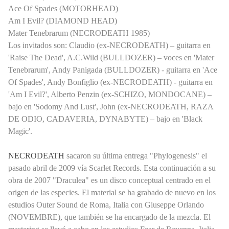
Ace Of Spades (MOTORHEAD)
Am I Evil? (DIAMOND HEAD)
Mater Tenebrarum (NECRODEATH 1985)
Los invitados son: Claudio (ex-NECRODEATH) – guitarra en
'Raise The Dead', A.C.Wild (BULLDOZER) – voces en 'Mater
Tenebrarum', Andy Panigada (BULLDOZER) - guitarra en 'Ace
Of Spades', Andy Bonfiglio (ex-NECRODEATH) - guitarra en
'Am I Evil?', Alberto Penzin (ex-SCHIZO, MONDOCANE) –
bajo en 'Sodomy And Lust', John (ex-NECRODEATH, RAZA
DE ODIO, CADAVERIA, DYNABYTE) – bajo en 'Black
Magic'.
NECRODEATH
sacaron su última entrega "Phylogenesis" el
pasado abril de 2009 vía Scarlet Records. Esta continuación a su
obra de 2007 "Draculea" es un disco conceptual centrado en el
origen de las especies. El material se ha grabado de nuevo en los
estudios Outer Sound de Roma, Italia con Giuseppe Orlando
(NOVEMBRE), que también se ha encargado de la mezcla. El