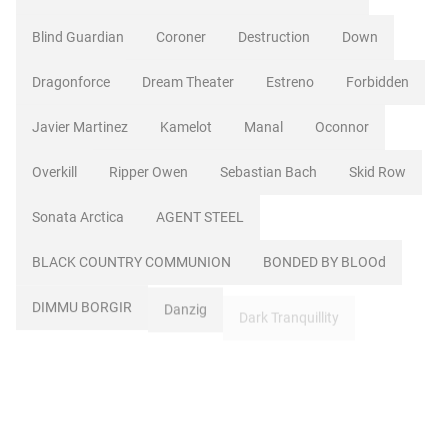
Blind Guardian
Coroner
Destruction
Down
Dragonforce
Dream Theater
Estreno
Forbidden
Javier Martinez
Kamelot
Manal
Oconnor
Overkill
Ripper Owen
Sebastian Bach
Skid Row
Sonata Arctica
AGENT STEEL
BLACK COUNTRY COMMUNION
BONDED BY BLOOd
DIMMU BORGIR
Danzig
Dark Tranquillity
Def Leppard
EXHORDER
GNS
Hellyeah
ICED EARTH
IMMORTAL
Kyuss
MAGO DE OZ
Magnus