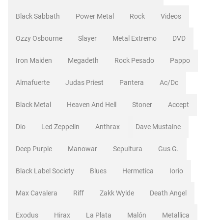
Black Sabbath
Power Metal
Rock
Videos
Ozzy Osbourne
Slayer
Metal Extremo
DVD
Iron Maiden
Megadeth
Rock Pesado
Pappo
Almafuerte
Judas Priest
Pantera
Ac/dc
Black Metal
Heaven And Hell
Stoner
Accept
Dio
Led Zeppelin
Anthrax
Dave Mustaine
Deep Purple
Manowar
Sepultura
Gus G.
Black Label Society
Blues
Hermetica
Iorio
Max Cavalera
Riff
Zakk Wylde
Death Angel
Exodus
Hirax
La Plata
Malón
Metallica