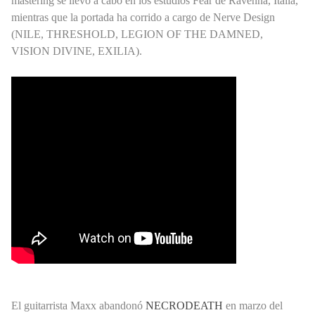
mastering se llevó a cabo en los estudios Fear de Ravenna, Italia,
mientras que la portada ha corrido a cargo de Nerve Design
(NILE, THRESHOLD, LEGION OF THE DAMNED,
VISION DIVINE, EXILIA).
El guitarrista Maxx abandonó
NECRODEATH
en marzo del