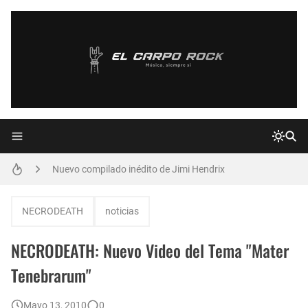
Declaraciones de Paulo Jr. de Sepultura
Confirmado: Vuelve MALÓN! - 12/2011
Nuevo compilado inédito de Jimi Hendrix
Nuevos avances del DVD de AC/DC en Argentina
NECRODEATH
noticias
PAPPO: Sexta Concentración 26/02/2011
NECRODEATH: Nuevo Video del Tema "Mater
Augusto Romero y Almafuerte
Tenebrarum"
Novedades de Dublin Death Patrol
Mayo 13, 2010
0