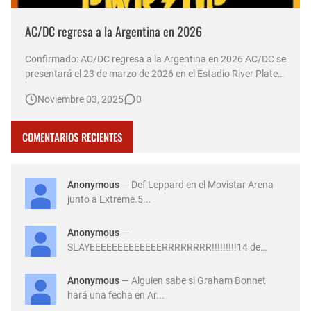
AC/DC regresa a la Argentina en 2026
Confirmado: AC/DC regresa a la Argentina en 2026 AC/DC se
presentará el 23 de marzo de 2026 en el Estadio River Plate
de Argentina, como parte de su gira mundial "Power Up
Noviembre 03, 2025
0
Tour". Las entradas saldrán a la venta el 7 de noviembre a
las 10:00 horas a través de la plataforma All Access. El …
COMENTARIOS RECIENTES
Anonymous
— Def Leppard en el Movistar Arena
junto a Extreme.5...
Anonymous
—
SLAYEEEEEEEEEEEEERRRRRRRR!!!!!!!!!14 de
Diciembre ...
Anonymous
— Alguien sabe si Graham Bonnet
hará una fecha en Ar...