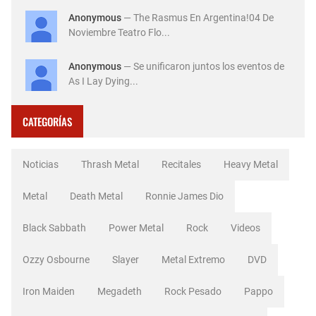
Anonymous
— The Rasmus En Argentina!04 De
Noviembre Teatro Flo...
Anonymous
— Se unificaron juntos los eventos de
As I Lay Dying...
CATEGORÍAS
Noticias
Thrash Metal
Recitales
Heavy Metal
Metal
Death Metal
Ronnie James Dio
Black Sabbath
Power Metal
Rock
Videos
Ozzy Osbourne
Slayer
Metal Extremo
DVD
Iron Maiden
Megadeth
Rock Pesado
Pappo