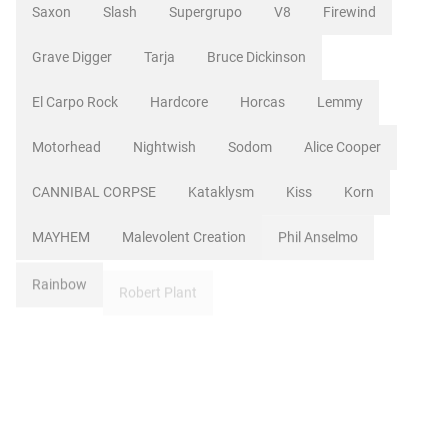
Saxon
Slash
Supergrupo
V8
Firewind
Grave Digger
Tarja
Bruce Dickinson
El Carpo Rock
Hardcore
Horcas
Lemmy
Motorhead
Nightwish
Sodom
Alice Cooper
CANNIBAL CORPSE
Kataklysm
Kiss
Korn
MAYHEM
Malevolent Creation
Phil Anselmo
Rainbow
Robert Plant
Witchery
Angra
Blind Guardian
Coroner
Destruction
Down
Dragonforce