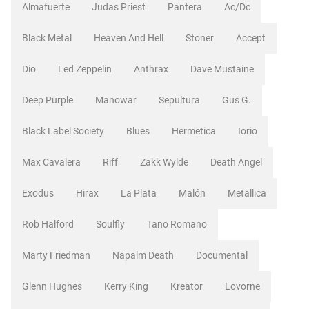
Almafuerte
Judas Priest
Pantera
Ac/dc
Black Metal
Heaven And Hell
Stoner
Accept
Dio
Led Zeppelin
Anthrax
Dave Mustaine
Deep Purple
Manowar
Sepultura
Gus G.
Black Label Society
Blues
Hermetica
Iorio
Max Cavalera
Riff
Zakk Wylde
Death Angel
Exodus
Hirax
La Plata
Malón
Metallica
Rob Halford
Soulfly
Tano Romano
Marty Friedman
Napalm Death
Documental
Glenn Hughes
Kerry King
Kreator
Lovorne