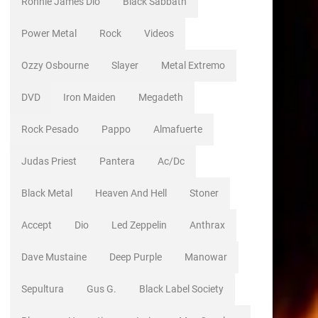
Ronnie James Dio
Black Sabbath
Power Metal
Rock
Videos
Ozzy Osbourne
Slayer
Metal Extremo
DVD
Iron Maiden
Megadeth
Rock Pesado
Pappo
Almafuerte
Judas Priest
Pantera
Ac/dc
Black Metal
Heaven And Hell
Stoner
Accept
Dio
Led Zeppelin
Anthrax
Dave Mustaine
Deep Purple
Manowar
Sepultura
Gus G.
Black Label Society