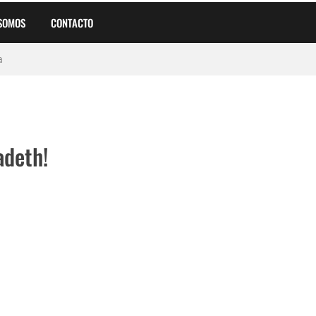
 SOMOS
CONTACTO
a
adeth!
tal Pesado Argentino en su Cumpleaños