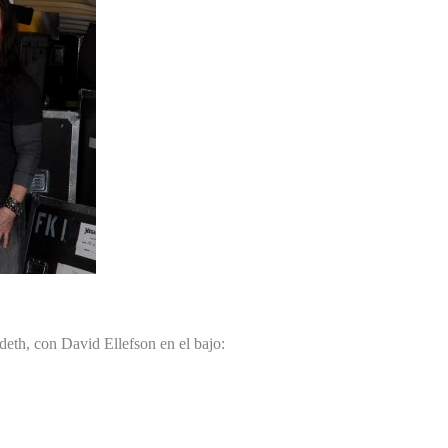
eth, con David Ellefson en el bajo: