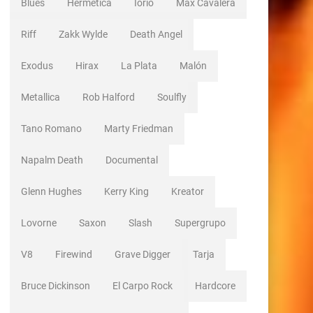
Blues
Hermetica
Iorio
Max Cavalera
Riff
Zakk Wylde
Death Angel
Exodus
Hirax
La Plata
Malón
Metallica
Rob Halford
Soulfly
Tano Romano
Marty Friedman
Napalm Death
Documental
Glenn Hughes
Kerry King
Kreator
Lovorne
Saxon
Slash
Supergrupo
V8
Firewind
Grave Digger
Tarja
Bruce Dickinson
El Carpo Rock
Hardcore