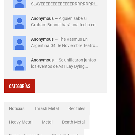
SLAYEEEEEEEEEEEEERRRRRRRR!!!
!!!!!!14 de Diciembre ...
Anonymous
— Alguien sabe si
Graham Bonnet hará una fecha en
Ar...
Anonymous
— The Rasmus En
Argentina!04 De Noviembre Teatro
Flo...
Anonymous
— Se unificaron juntos
los eventos de As I Lay Dying...
CATEGORÍAS
Noticias
Thrash Metal
Recitales
Heavy Metal
Metal
Death Metal