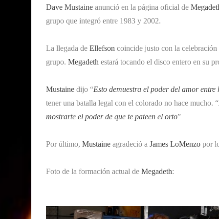
Dave Mustaine
anunció en la página oficial de
Megadet
grupo que integró entre 1983 y 2002.
La llegada de
Ellefson
coincide justo con la celebración
grupo.
Megadeth
estará tocando el disco entero en su p
Mustaine
dijo “
Esto demuestra el poder del amor entre
tener una batalla legal con el colorado no hace mucho. “
mostrarte el poder de que te pateen el orto
”
Por último,
Mustaine
agradeció a
James LoMenzo
por lo
Foto de la formación actual de
Megadeth
: