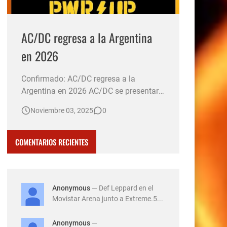
AC/DC regresa a la Argentina
en 2026
Confirmado: AC/DC regresa a la
Argentina en 2026 AC/DC se presentará
el 23 de marzo de 2026 en el Estadio
Noviembre 03, 2025
0
River Plate de Argentina, como parte de
su gira mundial "Power Up Tour". Las
entradas saldrán a la venta el 7 de
COMENTARIOS RECIENTES
noviembre a las 10:00 horas a través de
la plataforma All Access. El …
Anonymous
— Def Leppard en el
Movistar Arena junto a Extreme.5...
Anonymous
—