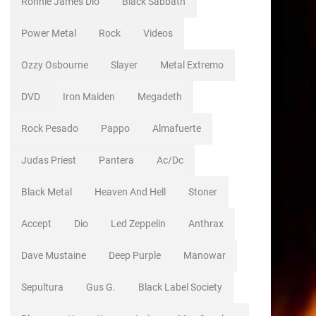
Ronnie James Dio
Black Sabbath
Power Metal
Rock
Videos
Ozzy Osbourne
Slayer
Metal Extremo
DVD
Iron Maiden
Megadeth
Rock Pesado
Pappo
Almafuerte
Judas Priest
Pantera
Ac/dc
Black Metal
Heaven And Hell
Stoner
Accept
Dio
Led Zeppelin
Anthrax
Dave Mustaine
Deep Purple
Manowar
Sepultura
Gus G.
Black Label Society