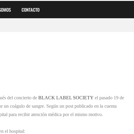
 SOMOS
CONTACTO
a
ués del concierto de
BLACK LABEL SOCIETY
el pasado 19 de
or un coágulo de sangre. Según un post publicado en la cuenta
tal Pesado Argentino en su Cumpleaños
pital para recibir atención médica por el mismo motivo.
n el hospital: