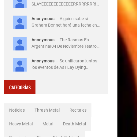
SLAYEEEEEEEEEEEEERRRRRRRR!!!
!!!!!!14 de Diciembre ...
Anonymous
— Alguien sabe si
Graham Bonnet hará una fecha en
Ar...
Anonymous
— The Rasmus En
Argentina!04 De Noviembre Teatro
Flo...
Anonymous
— Se unificaron juntos
los eventos de As I Lay Dying...
CATEGORÍAS
Noticias
Thrash Metal
Recitales
Heavy Metal
Metal
Death Metal