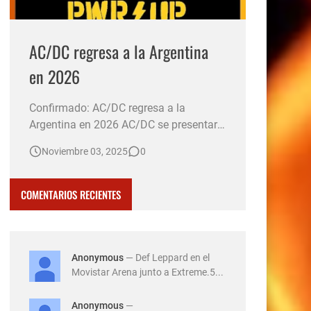
AC/DC regresa a la Argentina
en 2026
Confirmado: AC/DC regresa a la
Argentina en 2026 AC/DC se presentará
el 23 de marzo de 2026 en el Estadio
Noviembre 03, 2025
0
River Plate de Argentina, como parte de
su gira mundial "Power Up Tour". Las
entradas saldrán a la venta el 7 de
COMENTARIOS RECIENTES
noviembre a las 10:00 horas a través de
la plataforma All Access. El …
Anonymous
— Def Leppard en el
Movistar Arena junto a Extreme.5...
Anonymous
—