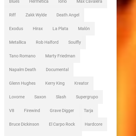
Blues
Hermetica
Iorio
Max Cavalera
Riff
Zakk Wylde
Death Angel
Exodus
Hirax
La Plata
Malón
Metallica
Rob Halford
Soulfly
Tano Romano
Marty Friedman
Napalm Death
Documental
Glenn Hughes
Kerry King
Kreator
Lovorne
Saxon
Slash
Supergrupo
V8
Firewind
Grave Digger
Tarja
Bruce Dickinson
El Carpo Rock
Hardcore