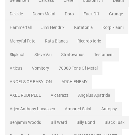
Behemoth
Carcass
Civile
Custom 71
Death
Deicide
Doom Metal
Doro
Fuck Off
Grunge
Hammerfall
Jimi Hendrix
Katatonia
Korpiklaani
Mercyful Fate
Rata Blanca
Ricardo Iorio
Slipknot
Steve Vai
Stratovarius
Testament
Viticus
Vomitory
70000 Tons Of Metal
ANGELS OF BABYLON
ARCH ENEMY
AXEL RUDI PELL
Alcatrazz
Angelus Apatrida
Arjen Anthony Lucassen
Armored Saint
Autopsy
Benjamin Woods
Bill Ward
Billy Bond
Black Tusk