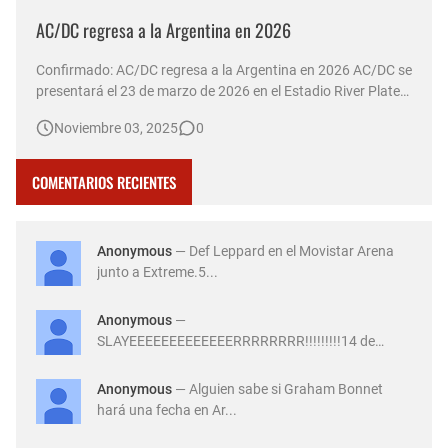
AC/DC regresa a la Argentina en 2026
Confirmado: AC/DC regresa a la Argentina en 2026 AC/DC se
presentará el 23 de marzo de 2026 en el Estadio River Plate
de Argentina, como parte de su gira mundial "Power Up
Noviembre 03, 2025
0
Tour". Las entradas saldrán a la venta el 7 de noviembre a
las 10:00 horas a través de la plataforma All Access. El …
COMENTARIOS RECIENTES
Anonymous
— Def Leppard en el Movistar Arena
junto a Extreme.5...
Anonymous
—
SLAYEEEEEEEEEEEEERRRRRRRR!!!!!!!!!14 de
Diciembre ...
Anonymous
— Alguien sabe si Graham Bonnet
hará una fecha en Ar...