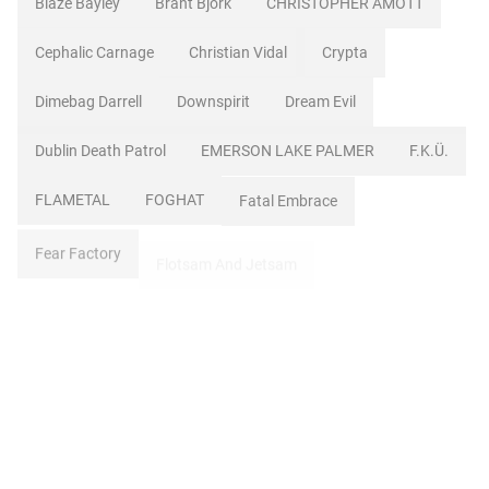
Blaze Bayley
Brant Bjork
CHRISTOPHER AMOTT
Cephalic Carnage
Christian Vidal
Crypta
Dimebag Darrell
Downspirit
Dream Evil
Dublin Death Patrol
EMERSON LAKE PALMER
F.K.Ü.
FLAMETAL
FOGHAT
Fatal Embrace
Fear Factory
Flotsam And Jetsam
Geezer Butler
Godhate
HAWKWIND
HELLOWEEN
Hatebreed
Heathen
Hollywood Vampires
Hypocrisy
INDESTRUCTIBLE NOISE COMMAND