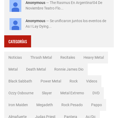
Anonymous
— The Rasmus En Argentina!04 De
Noviembre Teatro Flo...
Anonymous
— Se unificaron juntos los eventos de
As I Lay Dying...
CATEGORÍAS
Noticias
Thrash Metal
Recitales
Heavy Metal
Metal
Death Metal
Ronnie James Dio
Black Sabbath
Power Metal
Rock
Videos
Ozzy Osbourne
Slayer
Metal Extremo
DVD
Iron Maiden
Megadeth
Rock Pesado
Pappo
Almafuerte
Judas Priest
Pantera
Ac/dc