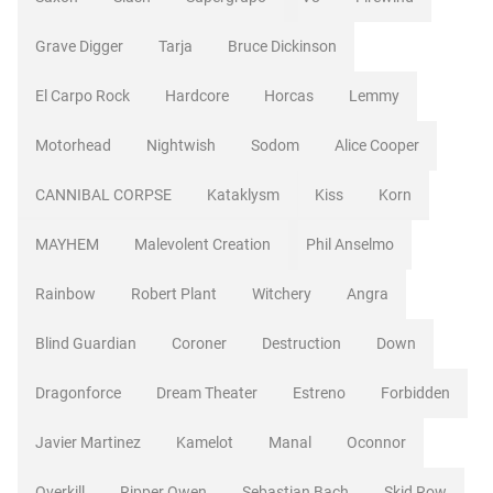
Grave Digger
Tarja
Bruce Dickinson
El Carpo Rock
Hardcore
Horcas
Lemmy
Motorhead
Nightwish
Sodom
Alice Cooper
CANNIBAL CORPSE
Kataklysm
Kiss
Korn
MAYHEM
Malevolent Creation
Phil Anselmo
Rainbow
Robert Plant
Witchery
Angra
Blind Guardian
Coroner
Destruction
Down
Dragonforce
Dream Theater
Estreno
Forbidden
Javier Martinez
Kamelot
Manal
Oconnor
Overkill
Ripper Owen
Sebastian Bach
Skid Row