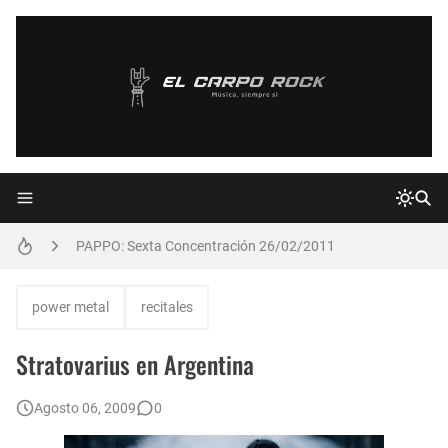
Declaraciones de Paulo Jr. de Sepultura
Confirmado: Vuelve MALÓN! - 12/2011
Nuevo compilado inédito de Jimi Hendrix
Nuevos avances del DVD de AC/DC en Argentina
PAPPO: Sexta Concentración 26/02/2011
Augusto Romero y Almafuerte
power metal
recitales
Novedades de Dublin Death Patrol
Stratovarius en Argentina
Ricardo Iorio: Recordamos al Referente del Metal Pesado Argentino en su Cumpleaños
Agosto 06, 2009
0
Autobiografía fotográfica de Jimmy Page.