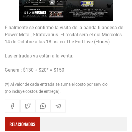
Finalmente se confirmó la visita de la banda filandesa de
Power Metal, Stratovarius. El recital será el día Miércoles
14 de Octubre a las 18 hs. en The End Live (Flores).
Las entradas ya están a la venta:
General: $130 + $20* = $150
(*) Al valor de cada entrada se suma el costo por servicio
(no incluye costos de entrega).
RELACIONADOS