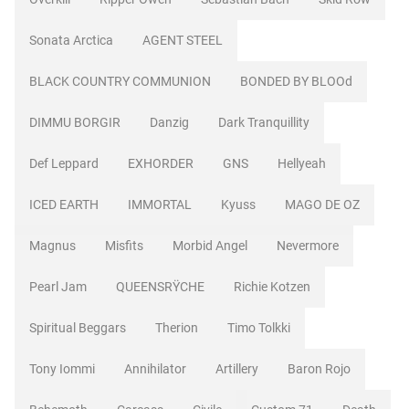
Sonata Arctica
AGENT STEEL
BLACK COUNTRY COMMUNION
BONDED BY BLOOd
DIMMU BORGIR
Danzig
Dark Tranquillity
Def Leppard
EXHORDER
GNS
Hellyeah
ICED EARTH
IMMORTAL
Kyuss
MAGO DE OZ
Magnus
Misfits
Morbid Angel
Nevermore
Pearl Jam
QUEENSRŸCHE
Richie Kotzen
Spiritual Beggars
Therion
Timo Tolkki
Tony Iommi
Annihilator
Artillery
Baron Rojo