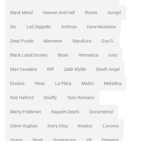
Black Metal
Heaven And Hell
Stoner
Accept
Dio
Led Zeppelin
Anthrax
Dave Mustaine
Deep Purple
Manowar
Sepultura
Gus G.
Black Label Society
Blues
Hermetica
Iorio
Max Cavalera
Riff
Zakk Wylde
Death Angel
Exodus
Hirax
La Plata
Malón
Metallica
Rob Halford
Soulfly
Tano Romano
Marty Friedman
Napalm Death
Documental
Glenn Hughes
Kerry King
Kreator
Lovorne
Saxon
Slash
Supergrupo
V8
Firewind